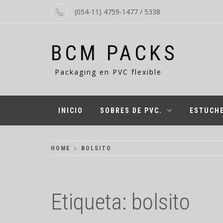
Skip
(054-11) 4759-1477 / 5338
to
content
BCM PACKS
Packaging en PVC flexible
INICIO
SOBRES DE PVC.
ESTUCHE
HOME
BOLSITO
Etiqueta:
bolsito