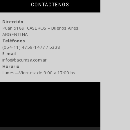
CONTÁCTENOS
Dirección
Puán 5189, CASEROS – Buenos Aires,
ARGENTINA
Teléfonos
(054-11) 4759-1477 / 5338
E-mail
info@bacumsa.com.ar
Horario
Lunes—Viernes: de 9:00 a 17:00 hs.
Reproductor
de
video