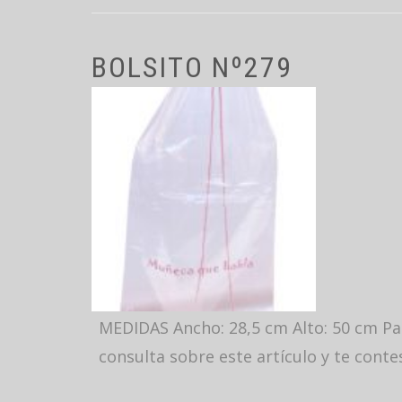
BOLSITO Nº279
MEDIDAS Ancho: 28,5 cm Alto: 50 cm Pas
consulta sobre este artículo y te cont